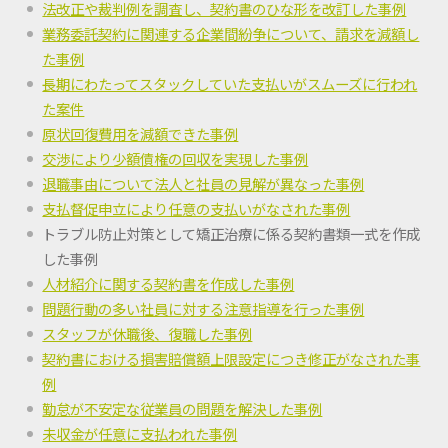
法改正や裁判例を調査し、契約書のひな形を改訂した事例
業務委託契約に関連する企業間紛争について、請求を減額し
た事例
長期にわたってスタックしていた支払いがスムーズに行われ
た案件
原状回復費用を減額できた事例
交渉により少額債権の回収を実現した事例
退職事由について法人と社員の見解が異なった事例
支払督促申立により任意の支払いがなされた事例
トラブル防止対策として矯正治療に係る契約書類一式を作成
した事例
人材紹介に関する契約書を作成した事例
問題行動の多い社員に対する注意指導を行った事例
スタッフが休職後、復職した事例
契約書における損害賠償額上限設定につき修正がなされた事
例
勤怠が不安定な従業員の問題を解決した事例
未収金が任意に支払われた事例